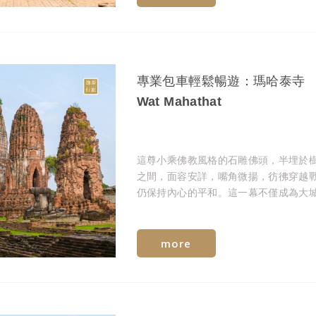
專業包車輕鬆暢遊：瑪哈泰寺
Wat Mahathat
這尊小乘佛教風格的石雕佛頭，半埋於
之間，面容安詳，嘴角微揚，彷彿穿越
仍保持內心的平和。這一幕不僅成為大
最具代表性的影像，更被譽為「自然與
共生」的哲學象徵。
more