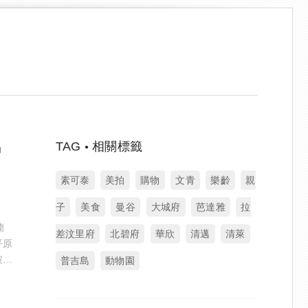
TAG
相關標籤
坤
素可泰
美拍
購物
文青
樂齡
親
子
美食
曼谷
大城府
芭達雅
拉
蘭
差汶里府
北碧府
華欣
清邁
清萊
平原
坡谷
普吉島
動物園
隱蔽