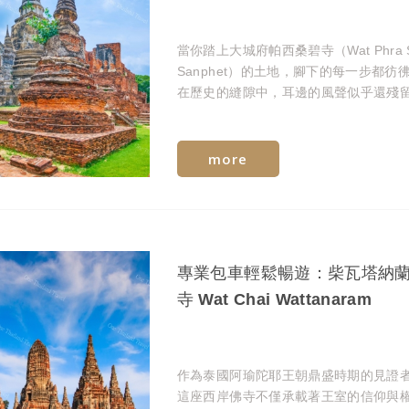
當你踏上大城府帕西桑碧寺（Wat Phra S
Sanphet）的土地，腳下的每一步都彷
在歷史的縫隙中，耳邊的風聲似乎還殘
昔日梵唱與戰鼓的迴響。
more
專業包車輕鬆暢遊：柴瓦塔納
寺 Wat Chai Wattanaram
作為泰國阿瑜陀耶王朝鼎盛時期的見證
這座西岸佛寺不僅承載著王室的信仰與