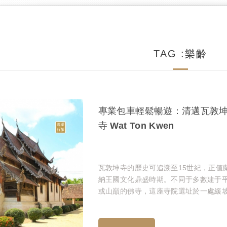
TAG :樂齡
專業包車輕鬆暢遊：清邁瓦敦
寺 Wat Ton Kwen
瓦敦坤寺的歷史可追溯至15世紀，正值
納王國文化鼎盛時期。不同于多數建于
或山巔的佛寺，這座寺院選址於一處緩
地，被茂密的熱帶雨林環抱，地理上的
性使其在戰亂年代得以保存原始風貌。