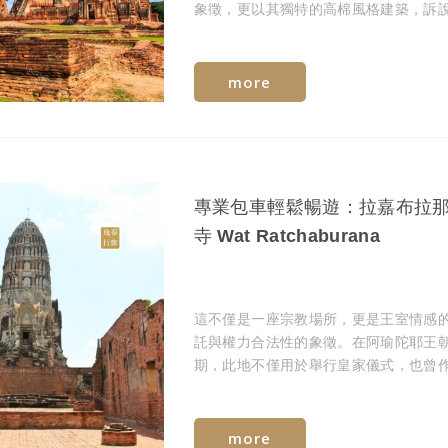
象徵，更以其獨特的高棉風格建築，訴
一段關於輝煌、戰爭與時間力量的深沉
事。
more
專業包車輕鬆暢遊：拉嘉布拉
寺 Wat Ratchaburana
這不僅是一座宗教場所，更是王室情感
託與權力合法性的象徵。在阿瑜陀耶王
期，此地不僅用於舉行皇家儀式，也曾
高階僧侶的修行場所，其地位之崇高，
精緻的建築規模與佈局中可見一斑。
more