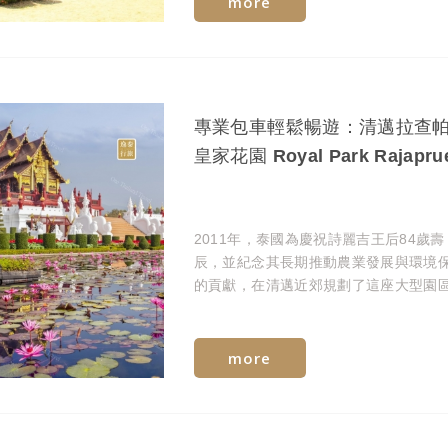
more
專業包車輕鬆暢遊：清邁拉查
皇家花園 Royal Park Rajapru
2011年，泰國為慶祝詩麗吉王后84歲壽
辰，並紀念其長期推動農業發展與環境
的貢獻，在清邁近郊規劃了這座大型園
作為「世界園藝博覽會」（Royal Flora
Ratchaphruek 2011）的主場地。
more