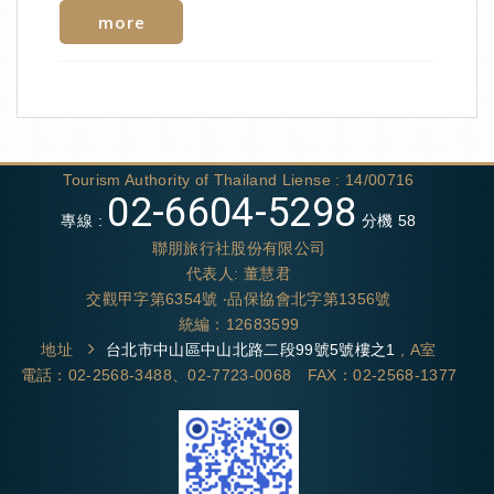
more
隱于山林的王室傳奇
Tourism Authority of Thailand Liense : 14/00716
02-6604-5298
拷汪宮始建於 1860 年，在位的​​拉瑪四世 (King
專線 :
分機 58
Rama IV)​​，因癡迷天文學，渴望尋求一處遠離宮廷喧
聯朋旅行社股份有限公司
囂又能清心觀星之地。這座海拔僅92米的石灰岩山
代表人: 董慧君
丘，成了​​拷汪宮​​的基座。國王親自設計藍圖，將傳統
交觀甲字第6354號 ‧品保協會北字第1356號
泰式建築的優雅、中式風格的對稱氣韻，以及歐陸新
統編：12683599
古典主義的堂皇完美交融。宮殿群沿著山勢鋪展，錯
地址
台北市中山區中山北路二段99號5號樓之1
, A室
落有致，成為真正的“​​山中之城​​”，至今仍是​​泰國建築
電話：02-2568-3488、02-7723-0068 FAX：02-2568-1377
史上​​一顆璀璨的明珠。
拉瑪四世選擇在此修建行宮，不僅因其地勢險峻易守
難攻，更因山頂視野開闊，可俯瞰整個巴蜀府平原與