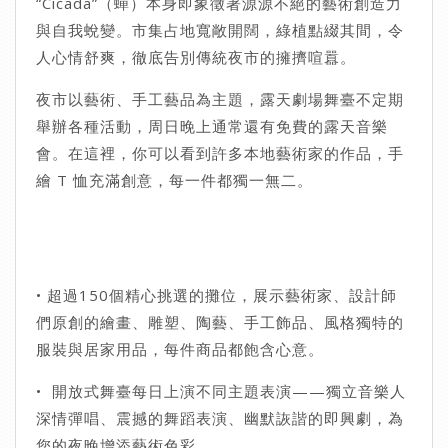
“Cicada”（蟬）本身即象徵著源源不絕的藝術創造力
與自我蛻變。市集占地寬敞開闊，綠植點綴其間，令
人心情舒爽，徹底告別傳統夜市的擁擠喧囂。
夜市以藝術、手工藝品為主題，露天劇場舞臺不定期
舉辦各種活動，周日晚上通常還有免費的露天音樂
會。在這裡，你可以看到許多本地藝術家的作品，手
繪 T 恤充滿創意，每一件都獨一無二。
• 超過150個精心挑選的攤位，展示藝術家、設計師
們原創的繪畫、雕塑、陶藝、手工飾品、風格獨特的
服裝與居家用品，每件商品都飽含心意。
• 開放式舞臺每日上演不同主題表演——獨立音樂人
深情彈唱、震撼的舞蹈表演、幽默詼諧的即興劇，為
您的夜晚增添藝術色彩。