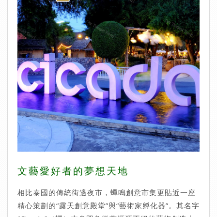
文藝愛好者的夢想天地
相比泰國的傳統街邊夜市，蟬鳴創意市集更貼近一座
精心策劃的“露天創意殿堂”與“藝術家孵化器”。其名字