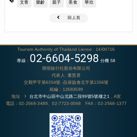
文青
樂齡
親子
美食
華欣
回上頁
Tourism Authority of Thailand Liense : 14/00716
02-6604-5298
專線 :
分機 58
聯朋旅行社股份有限公司
代表人: 董慧君
交觀甲字第6354號 ‧品保協會北字第1356號
統編：12683599
地址
台北市中山區中山北路二段99號5號樓之1
, A室
電話：02-2568-3488、02-7723-0068 FAX：02-2568-1377