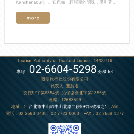
Kanchanaburi）。它宛如一顆璀璨的明珠，吸引著來
自世界各地的遊客，為大家帶來一場與大自然親密接
觸的奇妙之旅。
more
Tourism Authority of Thailand Liense : 14/00716
02-6604-5298
專線 :
分機 58
聯朋旅行社股份有限公司
代表人: 董慧君
交觀甲字第6354號 ‧品保協會北字第1356號
統編：12683599
地址
台北市中山區中山北路二段99號5號樓之1
, A室
電話：02-2568-3488、02-7723-0068 FAX：02-2568-1377