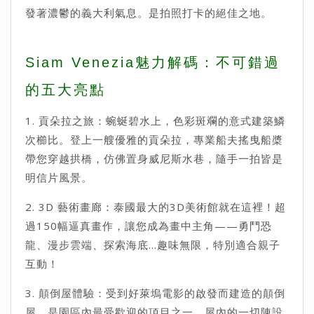
發著濃鬱的義大利氣息。是拍照打卡的絕佳之地。
Siam Venezia魅力解碼：不可錯過
的五大亮點
1. 貢朵拉之旅：蜿蜒碧水上，色彩斑斕的意式建築鱗
次櫛比。登上一艘優雅的貢朵拉，專業船夫搖曳船槳
帶您穿越拱橋，仿佛置身威尼斯水巷，隨手一拍皆是
明信片風景。
2. 3D 藝術畫廊：泰國最大的3D美術館就在這裡！超
過150幅逼真畫作，讓您成為畫中主角——勇鬥恐
龍、漫步雲端、探索海底…趣味無限，特別適合親子
互動！
3. 顛倒屋體驗：受到好萊塢電影的啟發而建造的顛倒
屋，是園區內最受歡迎的項目之一。屋內的一切陳設