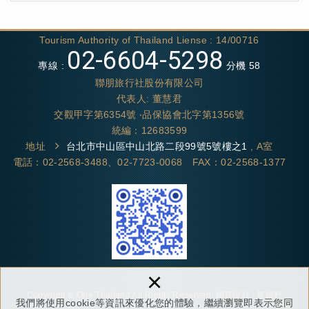
Tourism Authority of Thailand Liense : 14/00716
02-6604-5298
專線 :
分機 58
聯朋旅行社股份有限公司
代表人: 董慧君
交觀甲字第6354號 ‧品保協會北字第1356號
統編：12683599
地址
台北市中山區中山北路二段99號5號樓之1
, A室
電話：02-2568-3488、02-7723-0068 FAX：02-2568-1377
×
Copyright © One Thailand All Rights Reserved.
網頁設計
: 新視野
我們將使用cookie等資訊來優化您的體驗，繼續瀏覽即表示您同