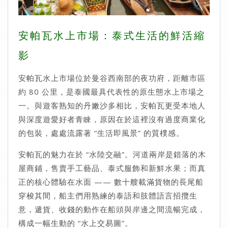
安帕瓦水上市場：泰式生活的鮮活縮
影
安帕瓦水上市場位於曼谷西南部的夜功府，距離市區
約 80 公里，是泰國最具代表性的原生態水上市場之
一。與遊客熟知的丹嫩沙多相比，安帕瓦更受本地人
與深度遊愛好者青睞，原因在於這裡沒有過度商業化
的包裝，處處流露著 “生活即風景” 的質樸感。
安帕瓦的魅力在於 “水陸交融”。河道兩岸是錯落的木
屋商鋪，售賣手工藝品、泰式服飾和新鮮水果；而真
正的核心體驗在水面 —— 數十艘載滿貨物的長尾船
穿梭其間，船主們用熟練的泰語和肢體語言招攬生
意，遞貨、收錢的動作在船頭與岸邊之間流暢完成，
構成一幅生動的 “水上交易圖”。