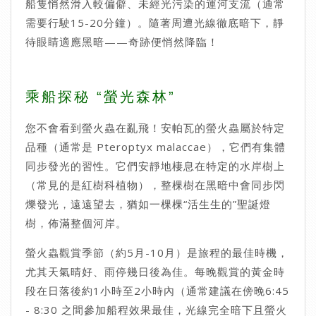
船隻悄然滑入較偏僻、未經光污染的運河支流（通常
需要行駛15-20分鐘）。隨著周遭光線徹底暗下，靜
待眼睛適應黑暗——奇跡便悄然降臨！
乘船探秘 “螢光森林”
您不會看到螢火蟲在亂飛！安帕瓦的螢火蟲屬於特定
品種（通常是 Pteroptyx malaccae），它們有集體
同步發光的習性。它們安靜地棲息在特定的水岸樹上
（常見的是紅樹科植物），整棵樹在黑暗中會同步閃
爍發光，遠遠望去，猶如一棵棵“活生生的”聖誕燈
樹，佈滿整個河岸。
螢火蟲觀賞季節（約5月-10月）是旅程的最佳時機，
尤其天氣晴好、雨停幾日後為佳。每晚觀賞的黃金時
段在日落後約1小時至2小時內（通常建議在傍晚6:45
- 8:30 之間參加船程效果最佳，光線完全暗下且螢火