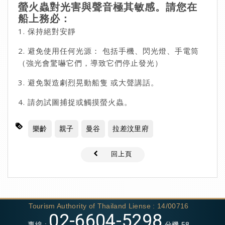
螢火蟲對光害與聲音極其敏感。請您在
船上務必：
1. 保持絕對安靜
2. 避免使用任何光源： 包括手機、閃光燈、手電筒
（強光會驚嚇它們，導致它們停止發光）
3. 避免製造劇烈晃動船隻 或大聲講話。
4. 請勿試圖捕捉或觸摸螢火蟲。
樂齡
親子
曼谷
拉差汶里府
回上頁
Tourism Authority of Thailand Liense : 14/00716
02-6604-5298
專線 :
分機 58