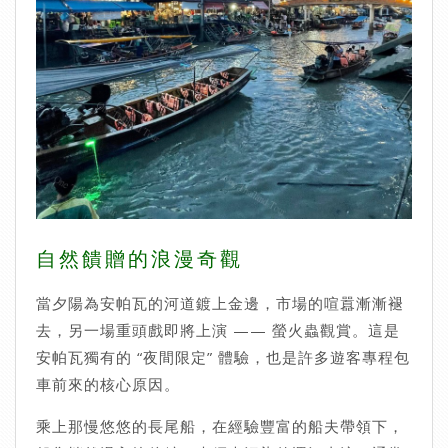
自然饋贈的浪漫奇觀
當夕陽為安帕瓦的河道鍍上金邊，市場的喧囂漸漸褪
去，另一場重頭戲即將上演 —— 螢火蟲觀賞。這是
安帕瓦獨有的 “夜間限定” 體驗，也是許多遊客專程包
車前來的核心原因。
乘上那慢悠悠的長尾船，在經驗豐富的船夫帶領下，