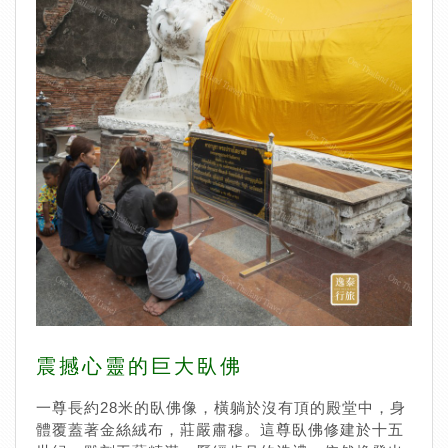
震撼心靈的巨大臥佛
一尊長約28米的臥佛像，橫躺於沒有頂的殿堂中，身
體覆蓋著金絲絨布，莊嚴肅穆。這尊臥佛修建於十五