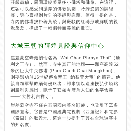
莊嚴肅穆，周圍環繞著眾多小佛塔和佛像。在這裡，
遊客可以感受到濃厚的佛教氛圍，聆聽悠揚的誦經
聲，讓心靈得到片刻的寧靜與慰藉。值得一提的是，
寺內的佛塔披掛著黃綾，與斑駁的紅磚形成鮮明的視
覺反差，構成了一幅獨特而美麗的畫面。
大城王朝的輝煌見證與信仰中心
崖差蒙空寺最初命名為 ​​"Wat Chao Phraya Thai"​​（勝
利之王寺）。然而，寺中真正的地標——那座高達52
米的巨大中央佛塔 (Phra Chedi Chai Mongkhon)​​，
則要歸功於16世紀傳奇帝王 ​​"納黎萱大帝"​​ 的擴建。​​他
親自領軍擊敗緬甸侵略者，歸來後以這座恢弘佛塔銘
刻勝利與感恩​​，賦予了它如今廣為人知的名字含義
——"大勝利吉祥寺"。
崖差蒙空寺不僅在泰國國內聲名顯赫，也吸引了眾多
國際遊客。它曾是中國經典電視劇《西遊記》和電影
《泰囧》的取景地，這進一步提升了其在全球遊客中
的知名度。