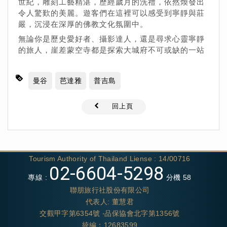
世紀，雕刻工藝精湛，歷經歲月的洗禮，依然煥發出
令人驚歎的美麗。遊客們在這裡可以感受到寧靜與莊
嚴，沉浸在深厚的佛教文化氛圍中。
無論你是歷史愛好者、攝影達人，還是尋求心靈寧靜
的旅人，崖差蒙空寺都是探索大城府不可或缺的一站
曼谷
芭達雅
普吉島
回上頁
Tourism Authority of Thailand Liense : 14/00716
02-6604-5298
專線 :
分機 58
聯朋旅行社股份有限公司
代表人: 董慧君
交觀甲字第6354號 ‧品保協會北字第1356號
統編：12683599