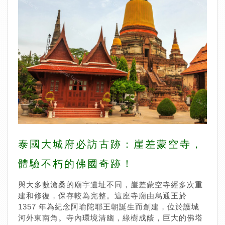
泰國大城府必訪古跡：崖差蒙空寺，
體驗不朽的佛國奇跡！
與大多數滄桑的廟宇遺址不同，崖差蒙空寺經多次重
建和修復，保存較為完整。這座寺廟由烏通王於
1357 年為紀念阿瑜陀耶王朝誕生而創建，位於護城
河外東南角。寺內環境清幽，綠樹成蔭，巨大的佛塔